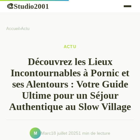
Studio2001
🎨
Accueil
›
Actu
ACTU
Découvrez les Lieux
Incontournables à Pornic et
ses Alentours : Votre Guide
Ultime pour un Séjour
Authentique au Slow Village
M
Marc
18 juillet 2025
1 min de lecture